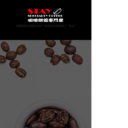
*網路商店首購送$50* 優惠卷代碼請輸入 “Stay”
抱歉，無法提供此產品
我的帳戶
跟踪訂單
我的最愛
購物車
Display prices in:
TWD